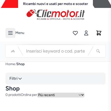
Ricambi nuovi e usati per moto e scooter
Menu
Li
Cerca
Home
/
Shop
Filtri
Shop
0 prodotti
Ordina per