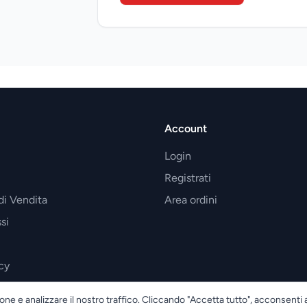
Account
Login
Registrati
di Vendita
Area ordini
si
cy
one e analizzare il nostro traffico. Cliccando "Accetta tutto", acconsenti 