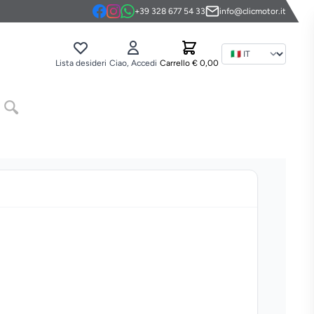
+39 328 677 54 33
info@clicmotor.it
Ling
Lista desideri
Ciao, Accedi
Carrello
€ 0,00