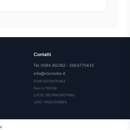
Contatti
Tel. 0584.362362 - 328.6775433
info@clicmotor.it
P.IVA 02078370463
Rea LU 195158
LUCID: DE2784139077665
LEKO: FR823308820
al