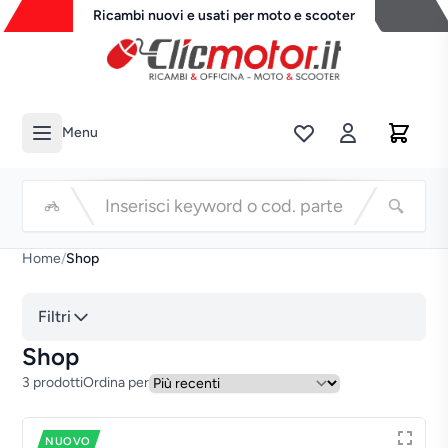
Ricambi nuovi e usati per moto e scooter
Menu
Li
Cerca
Home
/
Shop
Filtri
Shop
3 prodotti
Ordina per
NUOVO