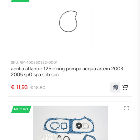
SKU: RM-100690322-0001
aprilia atlantic 125 o'ring pompa acqua artein 2003
2005 sp0 spa spb spc
€ 11,93
€ 18,80
NUOVO