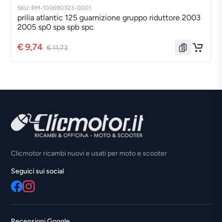
SKU: RM-100690323-0001
prilia atlantic 125 guarnizione gruppo riduttore 2003
2005 sp0 spa spb spc
€ 9,74
€ 11,73
Clicmotor ricambi nuovi e usati per moto e scooter
Seguici sui social
Recensioni Google