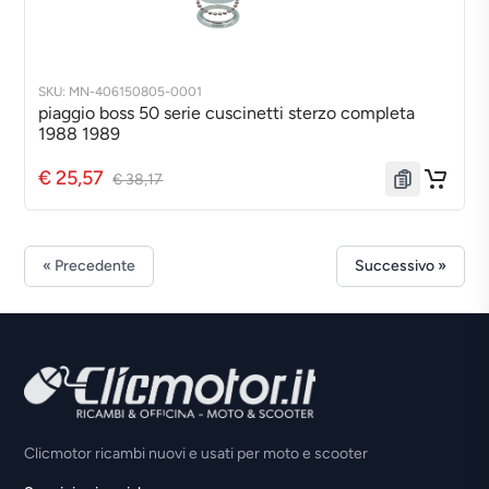
SKU: MN-406150805-0001
piaggio boss 50 serie cuscinetti sterzo completa
1988 1989
€ 25,57
€ 38,17
« Precedente
Successivo »
Clicmotor ricambi nuovi e usati per moto e scooter