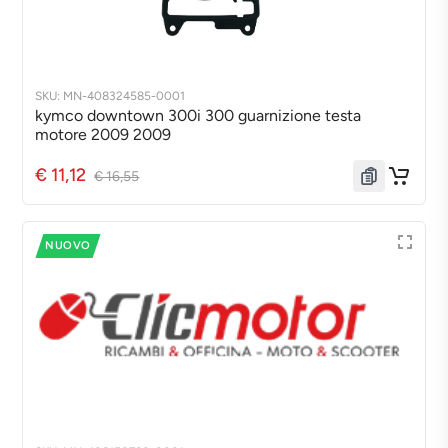
SKU: MN-408324585-0001
kymco downtown 300i 300 guarnizione testa
motore 2009 2009
€ 11,12
€ 16,55
NUOVO