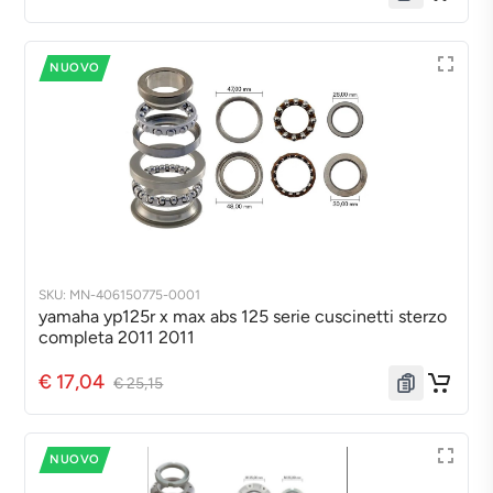
NUOVO
SKU: MN-406150775-0001
yamaha yp125r x max abs 125 serie cuscinetti sterzo
completa 2011 2011
€ 17,04
€ 25,15
NUOVO