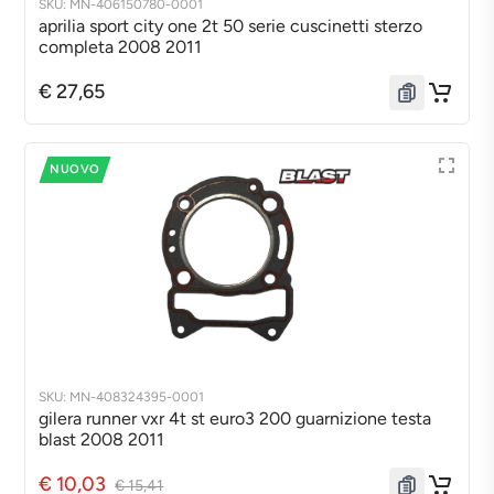
SKU: MN-406150780-0001
aprilia sport city one 2t 50 serie cuscinetti sterzo
completa 2008 2011
€ 27,65
NUOVO
SKU: MN-408324395-0001
gilera runner vxr 4t st euro3 200 guarnizione testa
blast 2008 2011
€ 10,03
€ 15,41