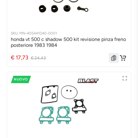
SKU: MN-405441040-0001
honda vt 500 c shadow 500 kit revisione pinza freno
posteriore 1983 1984
€ 17,73
€ 24,43
NUOVO