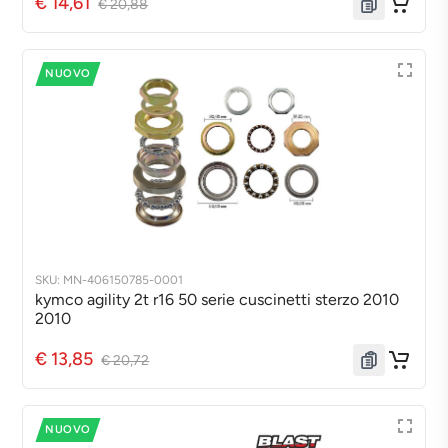
€ 14,61
€ 20,88
NUOVO
SKU: MN-406150785-0001
kymco agility 2t r16 50 serie cuscinetti sterzo 2010
2010
€ 13,85
€ 20,72
NUOVO