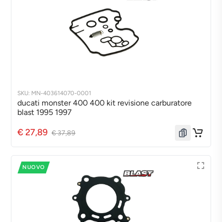
SKU: MN-403614070-0001
ducati monster 400 400 kit revisione carburatore
blast 1995 1997
€ 27,89
€ 37,89
NUOVO