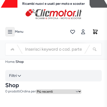
Ricambi nuovi e usati per moto e scooter
Menu
Li
Cerca
Home
/
Shop
Filtri
Shop
0 prodotti
Ordina per