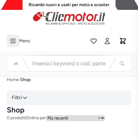
Ricambi nuovi e usati per moto e scooter
Menu
Li
Cerca
Home
/
Shop
Filtri
Shop
0 prodotti
Ordina per