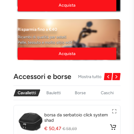
Acquista
Risparmia fino a €40
Ricambi di qualità per esteti
Pelle, tessuto e molto altro edit
Acquista
Accessori e borse
Mostra tutto
Cavalletti
Bauletti
Borse
Caschi
stem
bauletto posteriore con piastra sh
44 l
€ 105,16
€ 136,59