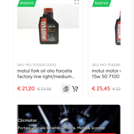
NUOVO
NUOVO
SKU: MO-104298-0000
SKU: MO-105924-0000
motul motor oil olio motore
motul fork oil olio 
15w 50 7100 4t 4 stroke
factory line light 5
15w-50 1lt ma2
€ 25,45
€ 21,20
€ 32,39
€ 23,56
Clicmotor
Portale ufficiale Ricambi Officina, Moto & Scooter