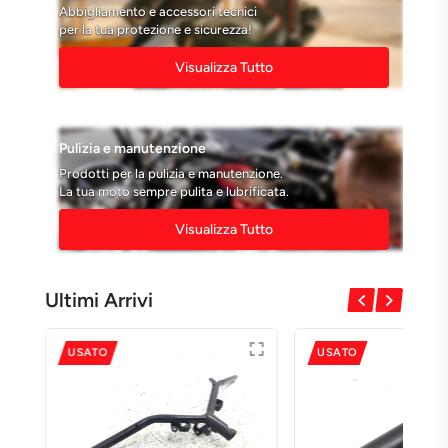
Abbigliamento e accessori tecnici
per la tua protezione e sicurezza!
Visualizza Tutto
Pulizia e manutenzione
Prodotti per la pulizia e manutenzione.
La tua moto sempre pulita e lubrificata.
Visualizza Tutto
Ultimi Arrivi
USATO
USATO