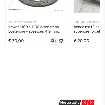
SKU: MT-NSR-92-0075
SKU: ST-XC-250-1892
honda nsr f2 naked 125 piastra
xciting 250 aria a
superiore forcella manubrio 1992
starter carburato
1993 jc200
2005 t71000
€ 20,00
€ 40,00
Mostra tutto