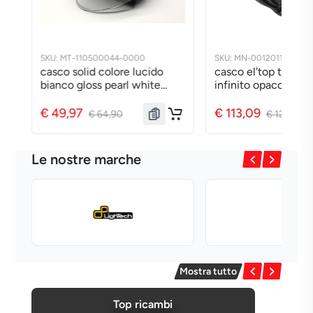
SKU: MN-001201180-S-0000
SKU: MN-001205220-L
casco el'top tucano blu
casco el'pop matt
infinito opaco s
bougainville taglia 
€ 113,09
€ 85,49
€ 129,99
€ 89,99
Le nostre marche
Mostra tutto
Top ricambi