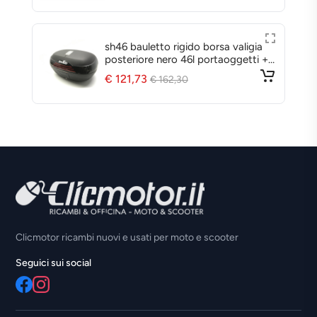
aligia
borse laterali impermeabili terra tr30
getti +
€ 361,25
€ 425,00
Clicmotor ricambi nuovi e usati per moto e scooter
Seguici sui social