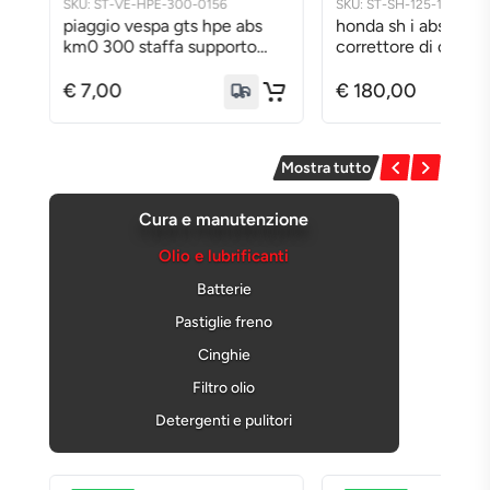
SKU: ST-SH-125-19-0079
SKU: PN-002127
honda sh i abs km zero 125
pneumatico michel
correttore di coppia
grip 2 120/70 12 5
completo di frizione 2018
0522
2019 zdcjf68b0hf
€ 180,00
€ 40,00
Mostra tutto
Cura e manutenzione
Olio e lubrificanti
Batterie
Pastiglie freno
Cinghie
Filtro olio
Detergenti e pulitori