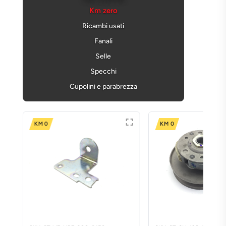
Km zero
Ricambi usati
Fanali
Selle
Specchi
Cupolini e parabrezza
KM 0
KM 0