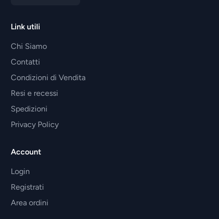
LINHAI
Link utili
LML
Chi Siamo
MALAGUTI
Contatti
MARTIN MOTORS JINLUN
Condizioni di Vendita
MBK
Resi e recessi
MOTO GUZZI
Spedizioni
Privacy Policy
MOTO MORINI
PATO
Account
PEUGEOT
Login
PIAGGIO
Registrati
Area ordini
RENAULT