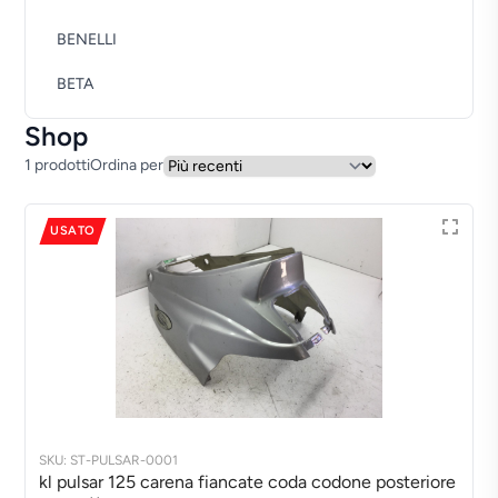
BENELLI
BETA
BMW
Shop
1 prodotti
Ordina per
CAGIVA
DAELIM
USATO
DERBI
DUCATI
GARELLI
GILERA
HM
SKU: ST-PULSAR-0001
kl pulsar 125 carena fiancate coda codone posteriore
HONDA