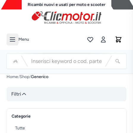
Ricambi nuovi e usati per moto e scooter
Menu
Li
Cerca
Home
/
Shop
/
Generico
Filtri
Categorie
Tutte