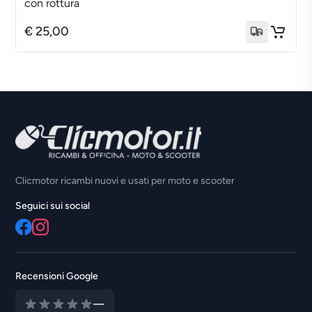
con rottura
HUPPER
€ 25,00
HUSQVARNA
HYOSUNG
ITALJET
ITALJET MOTO
KAWASAKI
Clicmotor ricambi nuovi e usati per moto e scooter
KEEWAY
Seguici sui social
KINROAD
KL
KTM
Recensioni Google
KYMCO
—