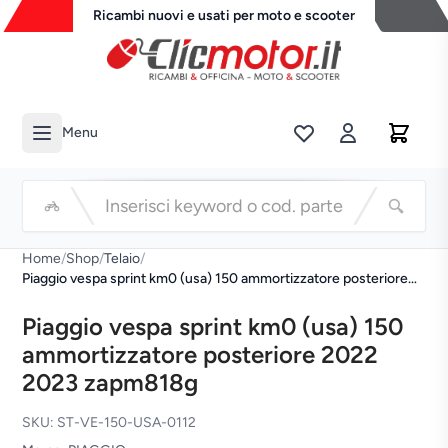
Ricambi nuovi e usati per moto e scooter
Menu
Li
Cerca
Home
/
Shop
/
Telaio
/
Piaggio vespa sprint km0 (usa) 150 ammortizzatore posteriore
2022 2023 zapm818g
Piaggio vespa sprint km0 (usa) 150
ammortizzatore posteriore 2022
2023 zapm818g
SKU: ST-VE-150-USA-0112