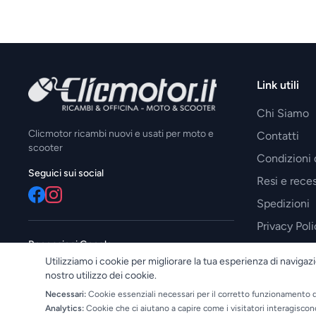
Link utili
Chi Siamo
Clicmotor ricambi nuovi e usati per moto e
Contatti
scooter
Condizioni 
Seguici sui social
Resi e reces
Spedizioni
Privacy Poli
Recensioni Google
Utilizziamo i cookie per migliorare la tua esperienza di navigazi
—
nostro utilizzo dei cookie.
Necessari:
Cookie essenziali necessari per il corretto funzionamento d
Analytics:
Cookie che ci aiutano a capire come i visitatori interagiscon