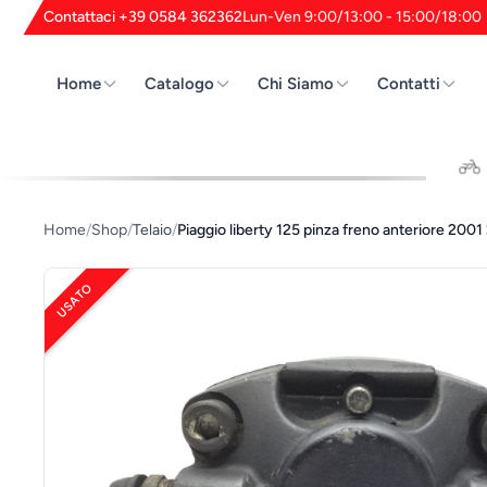
Contattaci +39 0584 362362
Lun-Ven 9:00/13:00 - 15:00/18:00
Home
Catalogo
Chi Siamo
Contatti
Cerca
Home
/
Shop
/
Telaio
/
Piaggio liberty 125 pinza freno anteriore 20
USATO