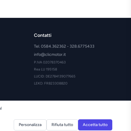
Contatti
Tel. 0584.362362 - 328.6775433
info@clicmotor.it
P.IVA 02078370463
Rea LU 195158
LUCID: DE2784139077665
LEKO: FR823308820
al
Personalizza
Rifiuta tutto
Accetta tutto