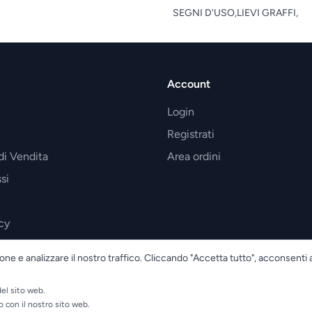
SEGNI D'USO,LIEVI GRAFFI,
Account
Login
Registrati
di Vendita
Area ordini
si
cy
one e analizzare il nostro traffico. Cliccando "Accetta tutto", acconsenti 
el sito web.
o con il nostro sito web.