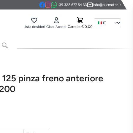
+39 328 677 54 33
info@clicmotor.it
Ling
Lista desideri
Ciao, Accedi
Carrello
€ 0,00
y 125 pinza freno anteriore
2200