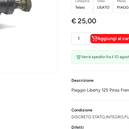
Categoria
Stato
Mezzo
Telaio
USATO
PIAGG
€ 25,00
Aggiungi al car
Quantità
Verrà spedito fra il 10 agos
Descrizione
Piaggio Liberty 125 Pinza Fr
Condizione
DISCRETO STATO,INTEGRO,F
Difetti