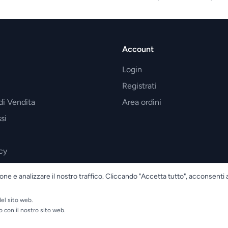
Account
Login
Registrati
di Vendita
Area ordini
si
cy
one e analizzare il nostro traffico. Cliccando "Accetta tutto", acconsenti 
el sito web.
o con il nostro sito web.