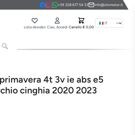
+39 328 677 54 33
info@clicmotor.it
Ling
Lista desideri
Ciao, Accedi
Carrello
€ 0,00
primavera 4t 3v ie abs e5
chio cinghia 2020 2023