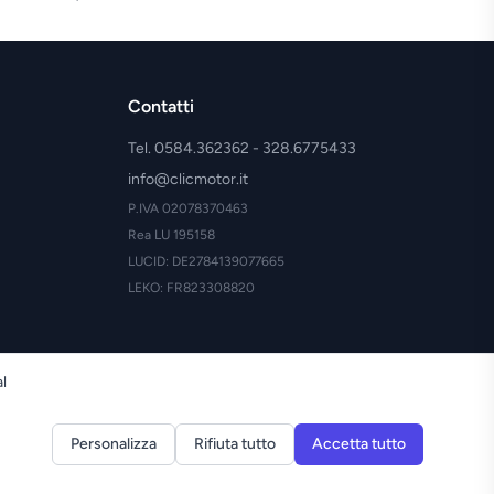
Contatti
Tel. 0584.362362 - 328.6775433
info@clicmotor.it
P.IVA 02078370463
Rea LU 195158
LUCID: DE2784139077665
LEKO: FR823308820
al
Personalizza
Rifiuta tutto
Accetta tutto