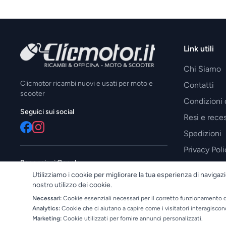
Link utili
Chi Siamo
Clicmotor ricambi nuovi e usati per moto e
Contatti
scooter
Condizioni 
Seguici sui social
Resi e reces
Spedizioni
Privacy Poli
Recensioni Google
Utilizziamo i cookie per migliorare la tua esperienza di navigazi
—
nostro utilizzo dei cookie.
Necessari:
Cookie essenziali necessari per il corretto funzionamento d
Analytics:
Cookie che ci aiutano a capire come i visitatori interagiscon
Marketing:
Cookie utilizzati per fornire annunci personalizzati.