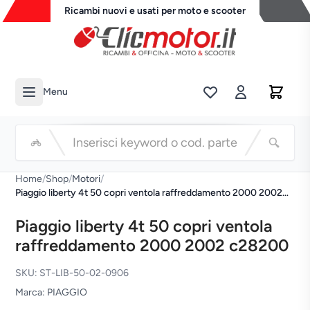
Ricambi nuovi e usati per moto e scooter
Menu
Li
Cerca
Home
/
Shop
/
Motori
/
Piaggio liberty 4t 50 copri ventola raffreddamento 2000 2002
c28200
Piaggio liberty 4t 50 copri ventola
raffreddamento 2000 2002 c28200
SKU: ST-LIB-50-02-0906
Marca: PIAGGIO