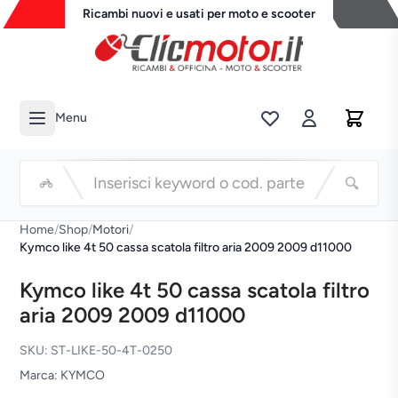
Ricambi nuovi e usati per moto e scooter
Menu
Li
Cerca
Home
/
Shop
/
Motori
/
Kymco like 4t 50 cassa scatola filtro aria 2009 2009 d11000
Kymco like 4t 50 cassa scatola filtro
aria 2009 2009 d11000
SKU: ST-LIKE-50-4T-0250
Marca: KYMCO