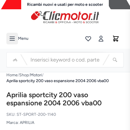
Ricambi nuovi e usati per moto e scooter
Menu
Li
Cerca
Home
/
Shop
/
Motori
/
Aprilia sportcity 200 vaso espansione 2004 2006 vba00
Aprilia sportcity 200 vaso
espansione 2004 2006 vba00
SKU: ST-SPORT-200-1140
Marca: APRILIA