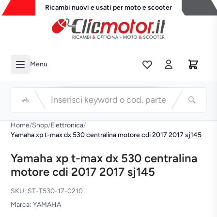
Ricambi nuovi e usati per moto e scooter
Menu
Li
Cerca
Home
/
Shop
/
Elettronica
/
Yamaha xp t-max dx 530 centralina motore cdi 2017 2017 sj145
Yamaha xp t-max dx 530 centralina
motore cdi 2017 2017 sj145
SKU: ST-T530-17-0210
Marca: YAMAHA