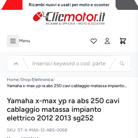
Ricambi nuovi e usati per moto e scooter
Menu
Li
Cerca
Home
/
Shop
/
Elettronica
/
Yamaha x-max yp ra abs 250 cavi cablaggio matassa impianto
elettrico 2012 2013 sg252
Yamaha x-max yp ra abs 250 cavi
cablaggio matassa impianto
elettrico 2012 2013 sg252
SKU: ST-X-MAX-12-ABS-0068