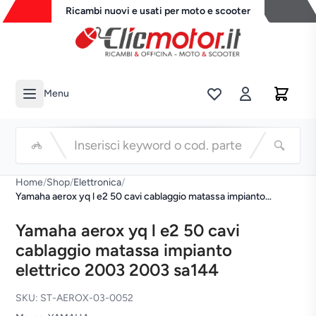
Ricambi nuovi e usati per moto e scooter
Menu
Li
Cerca
Home
/
Shop
/
Elettronica
/
Yamaha aerox yq l e2 50 cavi cablaggio matassa impianto
elettrico 2003 2003 sa144
Yamaha aerox yq l e2 50 cavi
cablaggio matassa impianto
elettrico 2003 2003 sa144
SKU: ST-AEROX-03-0052