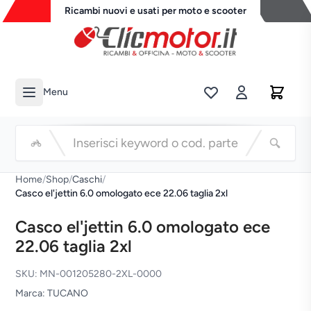
Ricambi nuovi e usati per moto e scooter
Menu
Li
Cerca
Home
/
Shop
/
Caschi
/
Casco el'jettin 6.0 omologato ece 22.06 taglia 2xl
Casco el'jettin 6.0 omologato ece
22.06 taglia 2xl
SKU: MN-001205280-2XL-0000
Marca: TUCANO