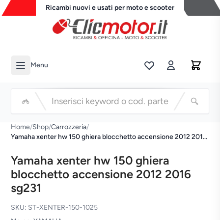
Ricambi nuovi e usati per moto e scooter
Menu
Li
Cerca
Home
/
Shop
/
Carrozzeria
/
Yamaha xenter hw 150 ghiera blocchetto accensione 2012 2016
sg231
Yamaha xenter hw 150 ghiera
blocchetto accensione 2012 2016
sg231
SKU: ST-XENTER-150-1025