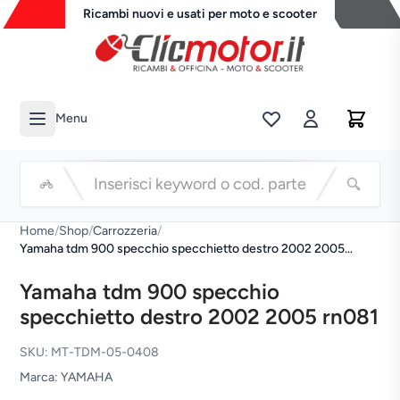
Ricambi nuovi e usati per moto e scooter
Menu
Li
Cerca
Home
/
Shop
/
Carrozzeria
/
Yamaha tdm 900 specchio specchietto destro 2002 2005
rn081
Yamaha tdm 900 specchio
specchietto destro 2002 2005 rn081
SKU: MT-TDM-05-0408
Marca: YAMAHA