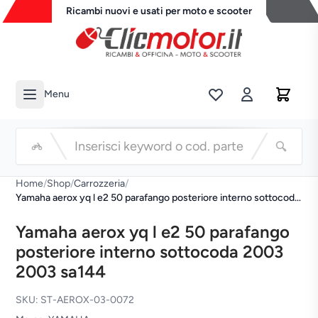
Ricambi nuovi e usati per moto e scooter
Menu
Li
Cerca
Home
/
Shop
/
Carrozzeria
/
Yamaha aerox yq l e2 50 parafango posteriore interno sottocoda
2003 2003 sa144
Yamaha aerox yq l e2 50 parafango
posteriore interno sottocoda 2003
2003 sa144
SKU: ST-AEROX-03-0072