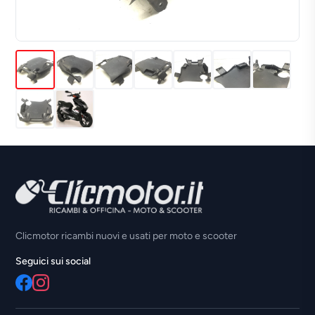
Clicmotor ricambi nuovi e usati per moto e scooter
Seguici sui social