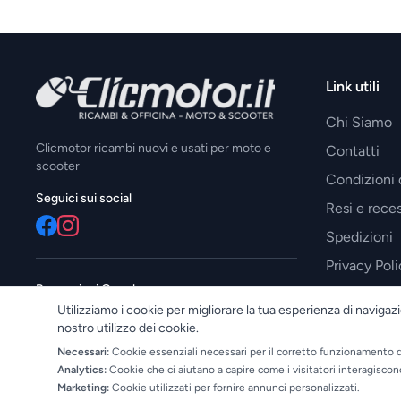
Link utili
Chi Siamo
Clicmotor ricambi nuovi e usati per moto e
Contatti
scooter
Condizioni 
Seguici sui social
Resi e reces
Spedizioni
Privacy Poli
Recensioni Google
Utilizziamo i cookie per migliorare la tua esperienza di navigazi
—
nostro utilizzo dei cookie.
Necessari:
Cookie essenziali necessari per il corretto funzionamento d
Analytics:
Cookie che ci aiutano a capire come i visitatori interagiscon
Marketing:
Cookie utilizzati per fornire annunci personalizzati.