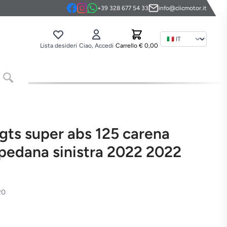
+39 328 677 54 33
info@clicmotor.it
Ling
Lista desideri
Ciao, Accedi
Carrello
€ 0,00
gts super abs 125 carena
opedana sinistra 2022 2022
20