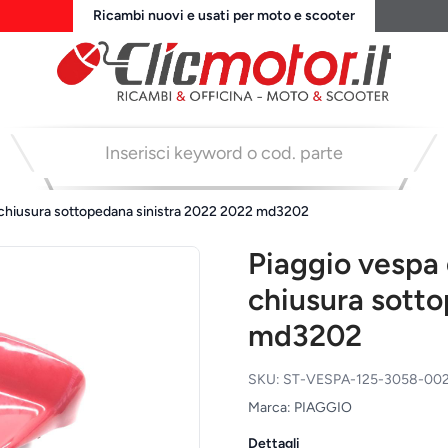
Ricambi nuovi e usati per moto e scooter
a chiusura sottopedana sinistra 2022 2022 md3202
Piaggio vespa 
chiusura sott
md3202
SKU: ST-VESPA-125-3058-00
Marca: PIAGGIO
Dettagli