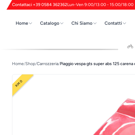
Contattaci +39 0584 362362
Lun-Ven 9:00/13:00 - 15:00/18:00
Home
Catalogo
Chi Siamo
Contatti
Cerca
Home
/
Shop
/
Carrozzeria
/
Piaggio vespa gts super abs 125 caren
KM 0