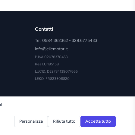
Contatti
Tel. 0584.362362 - 328.6775433
info@clicmotor.it
P.IVA 02078370463
Rea LU 195158
LUCID: DE2784139077665
LEKO: FR823308820
al
Personalizza
Rifiuta tutto
Accetta tutto