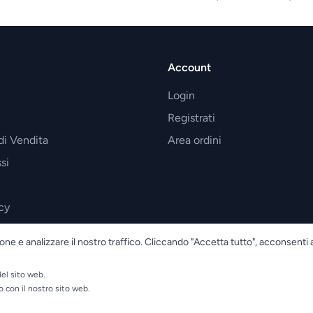
Account
Login
Registrati
di Vendita
Area ordini
si
cy
one e analizzare il nostro traffico. Cliccando "Accetta tutto", acconsenti 
el sito web.
o con il nostro sito web.