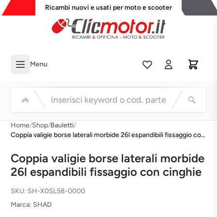
Ricambi nuovi e usati per moto e scooter
Menu
Li
Cerca
Home
/
Shop
/
Bauletti
/
Coppia valigie borse laterali morbide 26l espandibili fissaggio con
cinghie
Coppia valigie borse laterali morbide
26l espandibili fissaggio con cinghie
SKU: SH-X0SL58-0000
Marca: SHAD