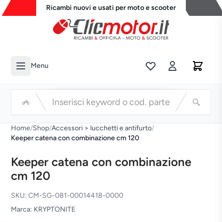
Ricambi nuovi e usati per moto e scooter
Menu
Li
Cerca
Home
/
Shop
/
Accessori > lucchetti e antifurto
/
Keeper catena con combinazione cm 120
Keeper catena con combinazione
cm 120
SKU: CM-SG-081-00014418-0000
Marca: KRYPTONITE