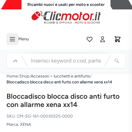
Ricambi nuovi e usati per moto e scooter
Menu
Li
Cerca
Home
/
Shop
/
Accessori > lucchetti e antifurto
/
Bloccadisco blocca disco anti furto con allarme xena xx14
Bloccadisco blocca disco anti furto
con allarme xena xx14
SKU: CM-SG-161-00030225-0000
Marca: XENA